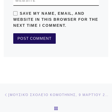
WEBSITE
SAVE MY NAME, EMAIL, AND
WEBSITE IN THIS BROWSER FOR THE
NEXT TIME I COMMENT.
Post navigation
Previous post
[ΜΟΥΣΙΚΌ ΣΧΟΛΕΊΟ ΚΟΜΟΤΗΝΉΣ, 9 ΜΑΡΤΊΟΥ 2022, 14.00] ΠΑΡΟΥΣΊΑΣΗ ΤΟΥ ΈΡΓΟΥ “ΔΙΑΔΡΑΣΤΙΚΈΣ ΜΟΥΣΙΚΈΣ ΕΠΙΣΤΗΜΟΝΙΚΈΣ ΔΡΑΣΤΗΡΙΌΤΗΤΕΣ” (ΕΠΙSTEAMΟΥΣΙΚΉ)
BACK TO POST LIST