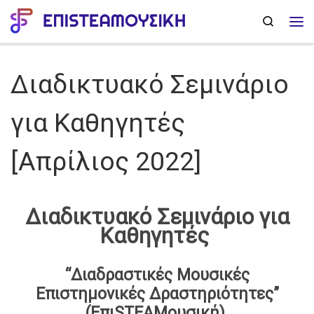
Skip to content
Search
Me
Διαδικτυακό Σεμινάριο
για Καθηγητές
[Απρίλιος 2022]
Διαδικτυακό Σεμινάριο για
Καθηγητές
“Διαδραστικές Μουσικές
Επιστημονικές Δραστηριότητες”
(ΕπιSTEAMουσική)