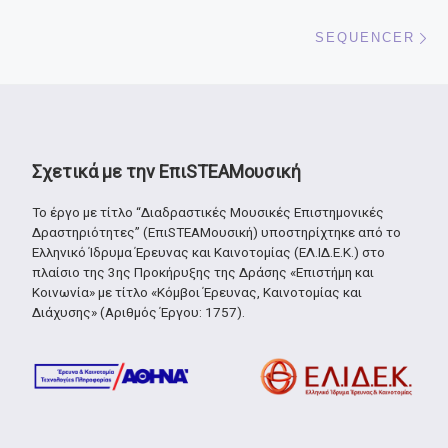
Ne
SEQUENCER
Σχετικά με την ΕπιSTEAMουσική
Το έργο με τίτλο “Διαδραστικές Μουσικές Επιστημονικές
Δραστηριότητες” (ΕπιSTEAMουσική) υποστηρίχτηκε από το
Ελληνικό Ίδρυμα Έρευνας και Καινοτομίας (ΕΛ.ΙΔ.Ε.Κ.) στο
πλαίσιο της 3ης Προκήρυξης της Δράσης «Επιστήμη και
Κοινωνία» με τίτλο «Κόμβοι Έρευνας, Καινοτομίας και
Διάχυσης» (Αριθμός Έργου: 1757).